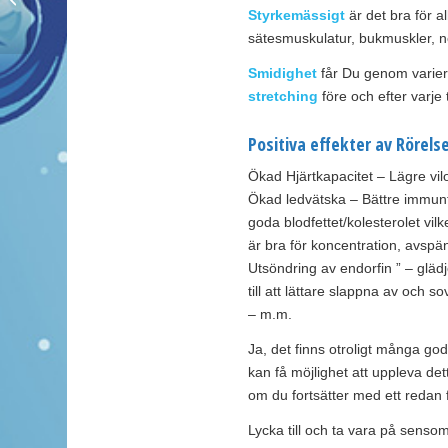
Styrkemässigt
är det bra för a
sätesmuskulatur, bukmuskler, n
Smidighet
får Du genom varier
stretching
före och efter varje t
Positiva effekter av Rörels
Ökad Hjärtkapacitet – Lägre vi
Ökad ledvätska – Bättre immunf
goda blodfettet/kolesterolet vilk
är bra för koncentration, avspä
Utsöndring av endorfin ” – glä
till att lättare slappna av och
– m.m.
Ja, det finns otroligt många g
kan få möjlighet att uppleva det
om du fortsätter med ett redan fy
Lycka till och ta vara på sens