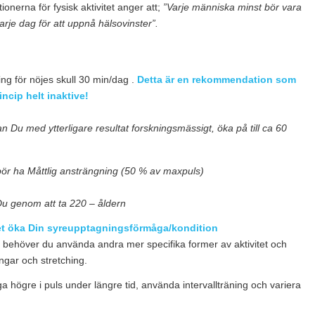
onerna för fysisk aktivitet anger att;
”Varje människa minst bör vara
varje dag för att uppnå hälsovinster”.
g för nöjes skull 30 min/dag .
Detta är en rekommendation som
incip helt inaktive!
Du med ytterligare resultat forskningsmässigt, öka på till ca 60
t bör ha Måttlig ansträngning (50 % av maxpuls)
u genom att ta 220 – åldern
nkret öka Din syreupptagningsförmåga/kondition
t
behöver du använda andra mer specifika former av aktivitet och
ngar och stretching.
a högre i puls under längre tid, använda intervallträning och variera