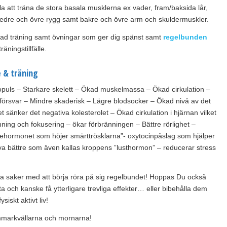
lla att träna de stora basala musklerna ex vader, fram/baksida lår,
edre och övre rygg samt bakre och övre arm och skuldermuskler.
ad träning samt övningar som ger dig spänst samt
regelbunden
räningstillfälle.
e & träning
lopuls – Starkare skelett – Ökad muskelmassa – Ökad cirkulation –
örsvar – Mindre skaderisk – Lägre blodsocker – Ökad nivå av det
et sänker det negativa kolesterolet – Ökad cirkulation i hjärnan vilket
nning och fokusering – ökar förbränningen – Bättre rörlighet –
djehormonet som höjer smärttrösklarna”- oxytocinpåslag som hjälper
 sova bättre som även kallas kroppens ”lusthormon” – reducerar stress
oda saker med att börja röra på sig regelbundet! Hoppas Du också
ta och kanske få ytterligare trevliga effekter… eller bibehålla dem
siskt aktivt liv!
ommarkvällarna och mornarna!