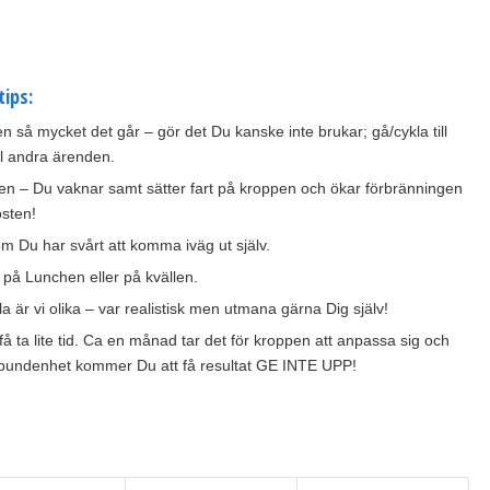
tips:
n så mycket det går – gör det Du kanske inte brukar; gå/cykla till
ill andra ärenden.
 – Du vaknar samt sätter fart på kroppen och ökar förbränningen
osten!
om Du har svårt att komma iväg ut själv.
på Lunchen eller på kvällen.
la är vi olika – var realistisk men utmana gärna Dig själv!
få ta lite tid. Ca en månad tar det för kroppen att anpassa sig och
lbundenhet kommer Du att få resultat GE INTE UPP!