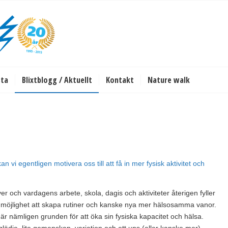
sta
Blixtblogg / Aktuellt
Kontakt
Nature walk
 vi egentligen motivera oss till att få in mer fysisk aktivitet och
och vardagens arbete, skola, dagis och aktiviteter återigen fyller
å möjlighet att skapa rutiner och kanske nya mer hälsosamma vanor.
r nämligen grunden för att öka sin fysiska kapacitet och hälsa.
v glädje, lite gemenskap, variation och ett uns (eller kanske mer)