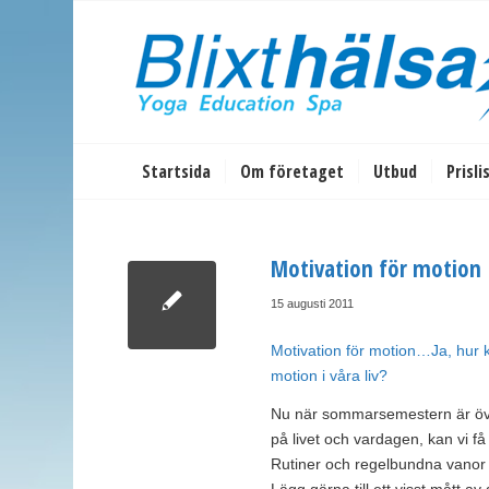
Startsida
Om företaget
Utbud
Prisli
Motivation för motion
15 augusti 2011
Motivation för motion…Ja, hur kan
motion i våra liv?
Nu när sommarsemestern är över 
på livet och vardagen, kan vi f
Rutiner och regelbundna vanor ä
Lägg gärna till ett visst mått a