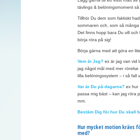
tävlings & belöningsmoment så h
Tillhör Du dem som faktiskt hade
sommaren och, som så många andra
Det finns hopp bara Du vill och h
börja röra på sig!
Börja gärna med att göra en liten
Vem är Jag?
ex är jag van vid l
jag något mål med mer rörelse –
lilla belöningssystem – i så fall
Var är Du på dagarna?
ex hur m
passa mig bäst – kan jag röra på
mm.
Bestäm Dig för hur Du skall b
Hur mycket motion krävs fö
med?