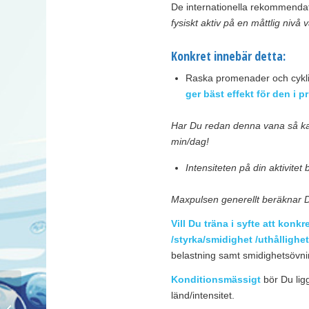
De internationella rekommendati
fysiskt aktiv på en måttlig nivå 
Konkret innebär detta:
Raska promenader och cyklin
ger bäst effekt för den i pr
Har Du redan denna vana så kan 
min/dag!
Intensiteten på din aktivite
Maxpulsen generellt beräknar D
Vill Du träna i syfte att ko
/styrka/smidighet /uthållighe
belastning samt smidighetsövni
Konditionsmässigt
bör Du ligg
länd/intensitet.
Hälsospalten maj