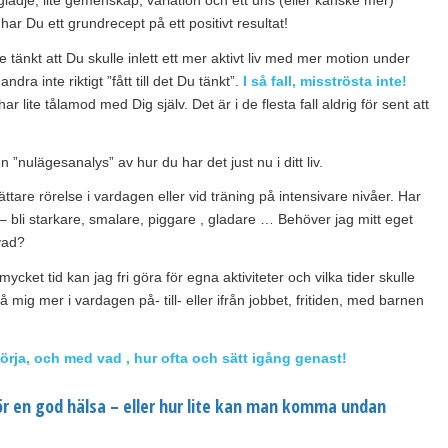
ar Du ett grundrecept på ett positivt resultat!
 tänkt att Du skulle inlett ett mer aktivt liv med mer motion under
 inte riktigt ”fått till det Du tänkt”.
I så fall, misströsta inte!
ar lite tålamod med Dig själv. Det är i de flesta fall aldrig för sent att
 ”nulägesanalys” av hur du har det just nu i ditt liv.
ättare rörelse i vardagen eller vid träning på intensivare nivåer. Har
 bli starkare, smalare, piggare , gladare … Behöver jag mitt eget
 vad?
ycket tid kan jag fri göra för egna aktiviteter och vilka tider skulle
 mig mer i vardagen på- till- eller ifrån jobbet, fritiden, med barnen
örja, och med vad , hur ofta och sätt igång genast!
r en god hälsa – eller hur lite kan man komma undan