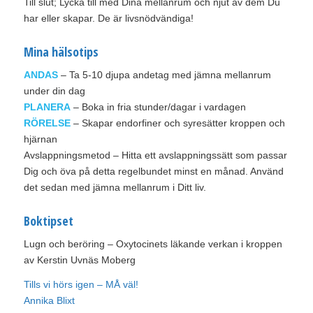
Till slut; Lycka till med Dina mellanrum och njut av dem Du
har eller skapar. De är livsnödvändiga!
Mina hälsotips
ANDAS
– Ta 5-10 djupa andetag med jämna mellanrum
under din dag
PLANERA
– Boka in fria stunder/dagar i vardagen
RÖRELSE
– Skapar endorfiner och syresätter kroppen och
hjärnan
Avslappningsmetod – Hitta ett avslappningssätt som passar
Dig och öva på detta regelbundet minst en månad. Använd
det sedan med jämna mellanrum i Ditt liv.
Boktipset
Lugn och beröring – Oxytocinets läkande verkan i kroppen
av Kerstin Uvnäs Moberg
Tills vi hörs igen – MÅ väl!
Annika Blixt