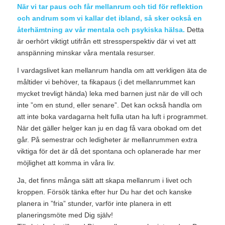
När vi tar paus och får mellanrum och tid för reflektion
och andrum som vi kallar det ibland, så sker också en
återhämtning av vår mentala och psykiska hälsa.
Detta
är oerhört viktigt utifrån ett stressperspektiv där vi vet att
anspänning minskar våra mentala resurser.
I vardagslivet kan mellanrum handla om att verkligen äta de
måltider vi behöver, ta fikapaus (i det mellanrummet kan
mycket trevligt hända) leka med barnen just när de vill och
inte ”om en stund, eller senare”. Det kan också handla om
att inte boka vardagarna helt fulla utan ha luft i programmet.
När det gäller helger kan ju en dag få vara obokad om det
går. På semestrar och ledigheter är mellanrummen extra
viktiga för det är då det spontana och oplanerade har mer
möjlighet att komma in våra liv.
Ja, det finns många sätt att skapa mellanrum i livet och
kroppen. Försök tänka efter hur Du har det och kanske
planera in ”fria” stunder, varför inte planera in ett
planeringsmöte med Dig själv!