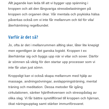
Allt jagande kan leda till att vi bygger upp spänning i
kroppen och att den långvariga stressbelastningen på
kroppen och organen ökar. Vår mentala och psykiska hälsa
påverkas också om vi inte får mellanrum och tid för vila/
återhämtning regelbundet.
Varför är det så?
Jo, ofta är det i mellanrummen allting sker, låter lite knepigt
men egentligen är det ganska logiskt. Kroppen t ex
återhämtar sig och byggs upp när vi vilar och sover. Därför
är sömnen så viktig för den startar upp processer som vi
inte får utan just sömn.
Kroppsligt kan vi också skapa mellanrum med hjälp av
massage, andningsövningar, avslappningsträning, mental
träning och meditation. Dessa metoder får igång
cirkulationen, sänker hjärtfrekvensen och stresspåslag av
olika slag. Vi får bättre syretillförsel till kroppen och hjärnan,
ökat näringsupptag samt stärker immunförsvaret.