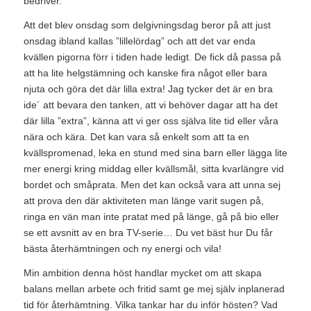
bedriver.
Att det blev onsdag som delgivningsdag beror på att just
onsdag ibland kallas ”lillelördag” och att det var enda
kvällen pigorna förr i tiden hade ledigt. De fick då passa på
att ha lite helgstämning och kanske fira något eller bara
njuta och göra det där lilla extra! Jag tycker det är en bra
ide´ att bevara den tanken, att vi behöver dagar att ha det
där lilla ”extra”, känna att vi ger oss själva lite tid eller våra
nära och kära. Det kan vara så enkelt som att ta en
kvällspromenad, leka en stund med sina barn eller lägga lite
mer energi kring middag eller kvällsmål, sitta kvarlängre vid
bordet och småprata. Men det kan också vara att unna sej
att prova den där aktiviteten man länge varit sugen på,
ringa en vän man inte pratat med på länge, gå på bio eller
se ett avsnitt av en bra TV-serie… Du vet bäst hur Du får
bästa återhämtningen och ny energi och vila!
Min ambition denna höst handlar mycket om att skapa
balans mellan arbete och fritid samt ge mej själv inplanerad
tid för återhämtning. Vilka tankar har du inför hösten? Vad