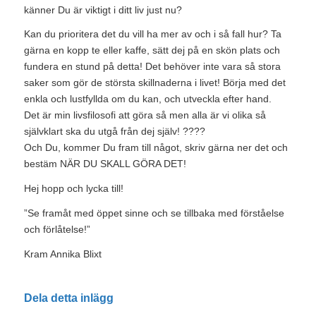
känner Du är viktigt i ditt liv just nu?
Kan du prioritera det du vill ha mer av och i så fall hur? Ta
gärna en kopp te eller kaffe, sätt dej på en skön plats och
fundera en stund på detta! Det behöver inte vara så stora
saker som gör de största skillnaderna i livet! Börja med det
enkla och lustfyllda om du kan, och utveckla efter hand.
Det är min livsfilosofi att göra så men alla är vi olika så
självklart ska du utgå från dej själv! ????
Och Du, kommer Du fram till något, skriv gärna ner det och
bestäm NÄR DU SKALL GÖRA DET!
Hej hopp och lycka till!
”Se framåt med öppet sinne och se tillbaka med förståelse
och förlåtelse!”
Kram Annika Blixt
Dela detta inlägg